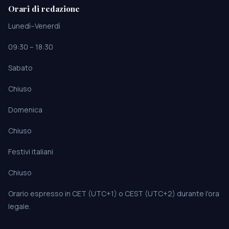
Orari di redazione
Lunedì–Venerdì
09:30 – 18:30
Sabato
Chiuso
Domenica
Chiuso
Festivi italiani
Chiuso
Orario espresso in CET (UTC+1) o CEST (UTC+2) durante l'ora
legale.