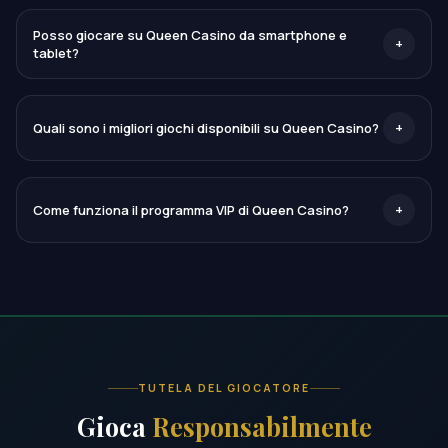
I prelievi tramite e-wallet vengono elaborati
generalmente entro 24 ore. Carte e bonifici possono
Posso giocare su Queen Casino da smartphone e
+
richiedere più tempo, in base al metodo scelto e alla
tablet?
verifica del conto.
Assolutamente sì. Queen Casino è ottimizzato per
dispositivi mobili e permette di giocare da browser iOS e
Quali sono i migliori giochi disponibili su Queen Casino?
+
Android senza scaricare app dedicate.
Tra i titoli più popolari trovi Gates of Olympus, Aviator,
Sweet Bonanza, Book of Dead, Starburst, Crazy Time, Big
Come funziona il programma VIP di Queen Casino?
+
Bass Bonanza e Money Train 3.
Il programma VIP include livelli progressivi con cashback,
bonus personalizzati, limiti di prelievo più alti, supporto
dedicato e accesso a promozioni speciali.
TUTELA DEL GIOCATORE
Gioca
Responsabilmente