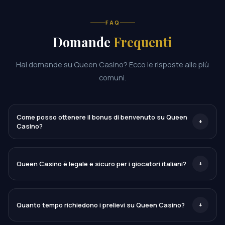
FAQ
Domande
Frequenti
Hai domande su Queen Casino? Ecco le risposte alle più
comuni.
Come posso ottenere il bonus di benvenuto su Queen
+
Casino?
Registrati su Queen Casino Italia, effettua il tuo primo
deposito qualificante minimo €20 e il bonus 100% fino a
Queen Casino è legale e sicuro per i giocatori italiani?
+
€1.000 + 100 giri gratuiti verrà accreditato
automaticamente entro pochi minuti.
Sì, Queen Casino opera con licenza internazionale
riconosciuta. La piattaforma utilizza crittografia SSL a 256
Quanto tempo richiedono i prelievi su Queen Casino?
+
bit per proteggere dati personali e transazioni
finanziarie.