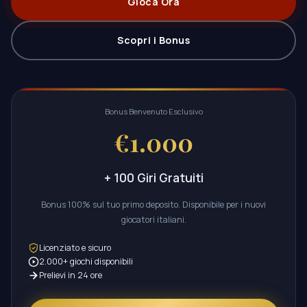
Gioca Ora
Scopri i Bonus
Bonus Benvenuto Esclusivo
€1.000
+ 100 Giri Gratuiti
Bonus 100% sul tuo primo deposito. Disponibile per i nuovi
giocatori italiani.
Licenziato e sicuro
2.000+ giochi disponibili
Prelievi in 24 ore