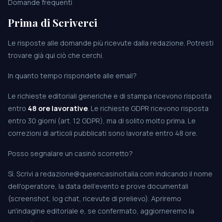
Domande frequenti
Prima di Scriverci
Le risposte alle domande più ricevute dalla redazione. Potresti
trovare già qui ciò che cerchi.
In quanto tempo rispondete alle email?
Le richieste editoriali generiche e di stampa ricevono risposta
entro
48 ore lavorative
. Le richieste GDPR ricevono risposta
entro 30 giorni (art. 12 GDPR), ma di solito molto prima. Le
correzioni di articoli pubblicati sono lavorate entro 48 ore.
Posso segnalare un casinò scorretto?
Sì. Scrivi a
redazione@queencasinoitalia.com
indicando il nome
dell'operatore, la data dell'evento e prove documentali
(screenshot, log chat, ricevute di prelievo). Apriremo
un'indagine editoriale e, se confermato, aggiorneremo la