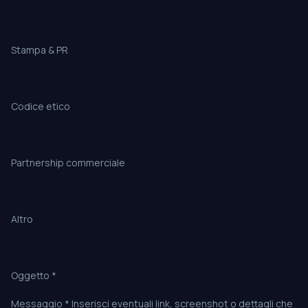
Stampa & PR
Codice etico
Partnership commerciale
Altro
Oggetto *
Messaggio * Inserisci eventuali link, screenshot o dettagli che