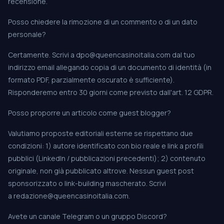
recensione.
Posso chiedere la rimozione di un commento o di un dato
personale?
Certamente. Scrivi a
dpo@queencasinoitalia.com
dal tuo
indirizzo email allegando copia di un documento di identità (in
formato PDF, parzialmente oscurato è sufficiente).
Risponderemo entro 30 giorni come previsto dall'art. 12 GDPR.
Posso proporre un articolo come guest blogger?
Valutiamo proposte editoriali esterne se rispettano due
condizioni: 1) autore identificato con bio reale e link a profili
pubblici (LinkedIn / pubblicazioni precedenti); 2) contenuto
originale, non già pubblicato altrove. Nessun guest post
sponsorizzato o link-building mascherato. Scrivi
a
redazione@queencasinoitalia.com
.
Avete un canale Telegram o un gruppo Discord?