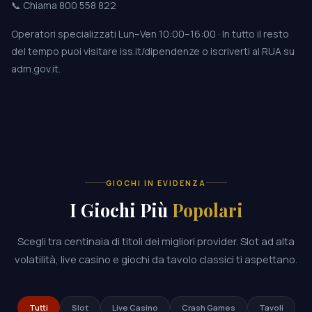
📞 Chiama 800 558 822
Operatori specializzati Lun–Ven 10:00–16:00 · In tutto il resto
del tempo puoi visitare
iss.it/dipendenze
o iscriverti al
RUA su
adm.gov.it
.
GIOCHI IN EVIDENZA
I Giochi Più
Popolari
Scegli tra centinaia di titoli dei migliori provider. Slot ad alta
volatilità, live casino e giochi da tavolo classici ti aspettano.
Tutti
Slot
Live Casino
Crash Games
Tavoli