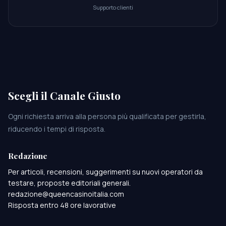
Supporto clienti
Scegli il Canale Giusto
Ogni richiesta arriva alla persona più qualificata per gestirla,
riducendo i tempi di risposta.
Redazione
Per articoli, recensioni, suggerimenti su nuovi operatori da
testare, proposte editoriali generali.
redazione@queencasinoitalia.com
Risposta entro 48 ore lavorative