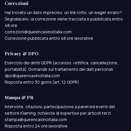
Correzioni
Hai trovato un dato impreciso, un link rotto, un wager errato?
Segnalacelo: la correzione viene tracciata e pubblicata entro
48 ore.
correzioni@queencasinoitalia.com
Correzione pubblicata entro 48 ore lavorative
Privacy & DPO
Esercizio dei diritti GDPR (accesso, rettifica, cancellazione,
portabilità). Domande sul trattamento dei dati personali.
dpo@queencasinoitalia.com
Risposta entro 30 giorni (art. 12 GDPR)
Stampa & PR
Interviste, citazioni, partecipazione a panel ed eventi del
settore iGaming, richieste di expertise per articoli terzi.
stampa@queencasinoitalia.com
Risposta entro 24 ore lavorative