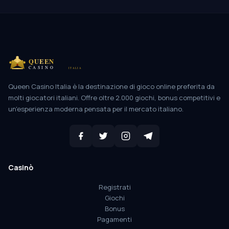
Queen Casino Italia è la destinazione di gioco online preferita da
molti giocatori italiani. Offre oltre 2.000 giochi, bonus competitivi e
un'esperienza moderna pensata per il mercato italiano.
Casinò
Registrati
Giochi
Bonus
Pagamenti