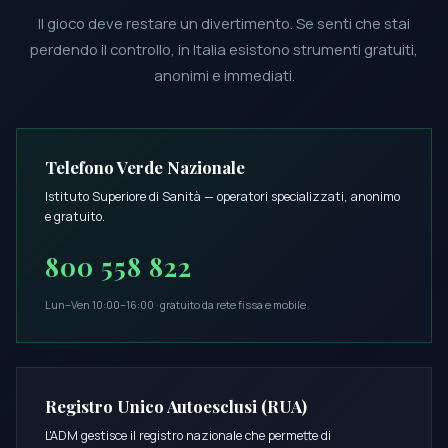
Il gioco deve restare un divertimento. Se senti che stai
perdendo il controllo, in Italia esistono strumenti gratuiti,
anonimi e immediati.
Telefono Verde Nazionale
Istituto Superiore di Sanità — operatori specializzati, anonimo
e gratuito.
800 558 822
Lun–Ven 10:00–16:00 · gratuito da rete fissa e mobile
Registro Unico Autoesclusi (RUA)
L'ADM gestisce il registro nazionale che permette di