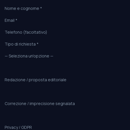
Nome e cognome *
Email *
Telefono (facoltativo)
Tipo di richiesta *
— Seleziona un'opzione —
Redazione / proposta editoriale
Correzione / imprecisione segnalata
Privacy / GDPR